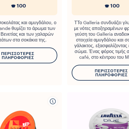
100
100
σοκολάτας και αμυγδάλου, ο
ΤΤο Galleria συνδυάζει γλ
ande θυμίζει το άρωμα των
με νότες αποξηραμένων φ
 Βενετίας και των χαλαρών
γεύση του Galleria αναδεικ
άτων στα σοκάκια της.
στοιχεία αμυγδάλου και σ
γάλακτος, εξασφαλίζοντας 
σώμα. Ένας φόρος τιμής 
ΠΕΡΙΣΣΌΤΕΡΕΣ
café, στο κέντρου του Μ
ΠΛΗΡΟΦΟΡΊΕΣ
ΠΕΡΙΣΣΌΤΕΡΕΣ
ΠΛΗΡΟΦΟΡΊΕΣ