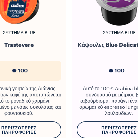
ΣΎΣΤΗΜΑ BLUE
ΣΎΣΤΗΜΑ BLUE
Trastevere
Κάψουλες Blue Delica
100
100
ονική γοητεία της Αιώνιας
Αυτό το 100% Arabica b
 των καφέ της αποτυπώνεται
συνδυασμό με μέτριου 
τό το μοναδικό χαρμάνι,
καβούρδισμα, παράγει ένα 
μένο με νότες σοκολάτας και
αρωματικό espresso lungo
φουντουκιού.
λουλουδιών.
ΠΕΡΙΣΣΌΤΕΡΕΣ
ΠΕΡΙΣΣΌΤΕΡΕΣ
ΠΛΗΡΟΦΟΡΊΕΣ
ΠΛΗΡΟΦΟΡΊΕΣ