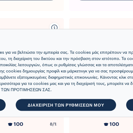
s για να βελτιώσει την εμπειρία σας. Τα cookies μάς επιτρέπουν να 
όπου, τη διαχείριση του δικτύου και την πρόσβαση στον ιστότοπο. Τα co
 ποικιλίας λειτουργιών, όπως οι ρυθμίσεις γλώσσας και τα αποτελέσμα
ης cookies δημιουργίας προφίλ και μάρκετινγκ για να σας προσφέρουμε
αμβάνετε εξατομικευμένες διαφημιστικές επικοινωνίες. Κάνοντας κλικ στ
ερισσότερα για τα cookies μας και για τη διαχείρισή τους, μπορείτε να 
ΣΎΣΤΗΜΑ BLUE
ΣΎΣΤΗΜΑ BLUE
ΙΣΗ ΤΩΝ ΠΡΟΤΙΜΗΣΕΩΝ ΣΑΣ.
ες Blue Caffè Crema
Κάψουλες Blue Ricco 
ΔΙΑΧΕΙΡΙΣΗ ΤΩΝ ΡΥΘΜΙΣΕΩΝ ΜΟΥ
Lungo
100
100
8/13