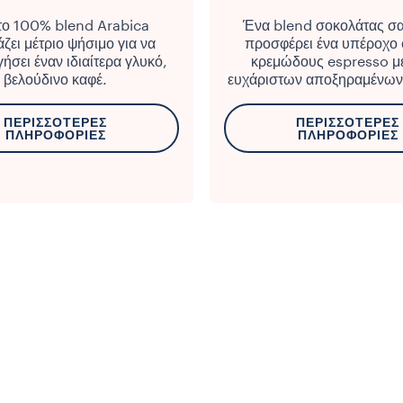
το 100% blend Arabica
Ένα blend σοκολάτας σα
ζει μέτριο ψήσιμο για να
προσφέρει ένα υπέροχο φ
ήσει έναν ιδιαίτερα γλυκό,
κρεμώδους espresso με
βελούδινο καφέ.
ευχάριστων αποξηραμένων
ΠΕΡΙΣΣΌΤΕΡΕΣ
ΠΕΡΙΣΣΌΤΕΡΕΣ
ΠΛΗΡΟΦΟΡΊΕΣ
ΠΛΗΡΟΦΟΡΊΕΣ