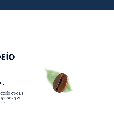
είο
ας
αφείο σας με
 προσοχή για
των.