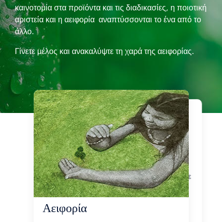
καινοτομία στα προϊόντα και τις διαδικασίες, η ποιοτική
αριστεία και η αειφορία αναπτύσσονται το ένα από το
άλλο.
Γίνετε μέλος και ανακαλύψτε τη χαρά της αειφορίας.
Προϊόντα
Οι πιστοποιήσεις
μας
Πιάστε ένα φλιτζάνι καφέ και
απολαύστε την εμπειρία Lavazza. Είτε
πρόκειται για τις αγαπημένες σας
κάψουλες A Modo Mio, είτε για τους
Αειφορία
αλεσμένους ή ολόκληρους κόκκους
Qualità Rossa, το σημαντικό είναι να