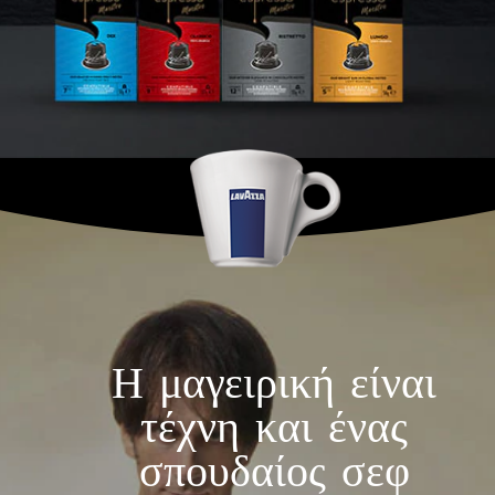
Η μαγειρική είναι
τέχνη και ένας
σπουδαίος σεφ