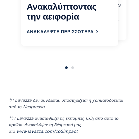
Ανακαλύπτοντας
ζείτε με βιώσιμο τρόπο, ακόμα και όταν
πίνετε τον πρώτο καφέ της ημέρας.
την αειφορία
Δείτε τις πιστοποιήσεις αειφορίας μας.
ΑΝΑΚΑΛΎΨΤΕ ΠΕΡΙΣΣΌΤΕΡΑ
ΑΝΑΚΑΛΥΨΤΕ ΠΕΡΙΣΣΟΤΕΡΑ
*Η Lavazza δεν συνδέεται, υποστηρίζεται ή χρηματοδοτείται
από τη Nespresso
**Η Lavazza αντισταθμίζει τις εκπομπές CO₂ από αυτό το
προϊόν. Ανακαλύψτε τη δέσμευσή μας
στο
www.lavazza.com/co2impact