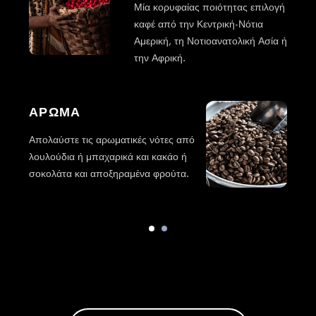
Μία κορυφαίας ποιότητας επιλογή
καφέ από την Κεντρική-Νότια
Αμερική, τη Νοτιοανατολική Ασία ή
την Αφρική.
ΑΡΩΜΑ
Γ
Απολαύστε τις αρωματικές νότες από
κ
λουλούδια ή μπαχαρικά και κακάο ή
σοκολάτα και αποξηραμένα φρούτα.