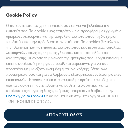
ΝΟΜΙΚΕΣ ΣΗΜΕΙΩΣΕΙΣ
Cookie Policy
Ο παρών ιστότοπος χρησιμοποιεί cookies για να βελτιώσει την
εμπειρία σας. Τα cookies μάς επιτρέπουν να προσφέρουμε εγγυημένα
ορισμένες λειτουργίες για την ασφάλεια του ιστοτόπου, τη διαχείριση
του δικτύου και την πρόσβαση στον ιστότοπο. Τα cookies βελτιώνουν
την πλοήγηση και τις επιδόσεις του ιστοτόπου μας μέσω μιας ποικιλίας
ΕΠΙΛΈΞΤΕ ΤΗ ΧΏΡΑ ΣΑΣ
λειτουργιών, όπως οι ρυθμίσεις γλώσσας και τα αποτελέσματα
ΕΛΛΑΔΑ
αναζήτησης, με σκοπό τη βελτίωση της εμπειρίας σας. Χρησιμοποιούμε
επίσης cookies δημιουργίας προφίλ και μάρκετινγκ για να σας
προσφέρουμε μια εξατομικευμένη εμπειρία χρήσης, βάσει των
προτιμήσεών σας και για να λαμβάνετε εξατομικευμένες διαφημιστικές
Πολιτική προστασίας προσωπικών δεδομένων
επικοινωνίες. Κάνοντας κλικ στα κουμπιά μπορείτε να αποδεχτείτε
Πολιτική για τα cookies
Ρυθμίσεις cookies
όλα τα cookies ή, αν επιθυμείτε να μάθετε περισσότερα για τα
cookies μας και για τη διαχείρισή τους, μπορείτε να διαβάσετε την
Accessibility Statement
Πολιτική για τα Cookies
ή να κάνετε κλικ στην επιλογή ΔΙΑΧΕΙΡΙΣΗ
ΤΩΝ ΠΡΟΤΙΜΗΣΕΩΝ ΣΑΣ.
© 2025 LUIGI LAVAZZA SPA - Με την επιφύλαξη παντός δικαιώματος - ΑΦΜ
00470550013 - ΑΡ. ΜΗΤΡΩΟΥ ΕΠΙΧΕΙΡΗΣΕΩΝ 257143 - πλήρως καταβληθέν
μετοχικό κεφάλαιο 25 εκατ. ευρώ
ΑΠΟΔΟΧΗ ΟΛΩΝ