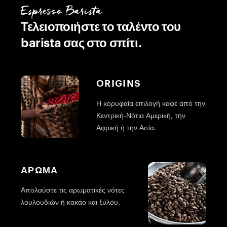
Espresso Barista
Τελειοποιήστε το ταλέντο του
barista σας στο σπίτι.
ORIGINS
Η κορυφαία επιλογή καφέ από την
Κεντρική-Νότια Αμερική, την
Αφρική ή την Ασία.
ΑΡΩΜΑ
Απολαύστε τις αρωματικές νότες
Γ
λουλουδιών ή κακάο και ξύλου.
κ