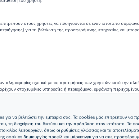
κατάθεση του χρήστη.
ιτρέπουν στους χρήστες να πλοηγούνται σε έναν ιστότοπο σύμφωνα μ
περιήγησης) για τη βελτίωση της προσφερόμενης υπηρεσίας και μπορ
 πληροφορίες σχετικά με τις προτιμήσεις των χρηστών κατά την πλοήγ
παρέχουν στοχευμένες υπηρεσίες ή περιεχόμενο, εμφάνιση περιεχομέ
έδειξαν πιο σχετικές για τους χρήστες και για τα ενδιαφέροντά τους .
s για να βελτιώσει την εμπειρία σας. Τα cookies μάς επιτρέπουν να 
 χρησιμοποιηθούν με τη συγκατάθεση του χρήστη. Η συναίνεση αποκτά
όπου, τη διαχείριση του δικτύου και την πρόσβαση στον ιστότοπο. Τα co
στο "Διαχείριση των προτιμήσεών σας".
 ποικιλίας λειτουργιών, όπως οι ρυθμίσεις γλώσσας και τα αποτελέσμα
ης cookies δημιουργίας προφίλ και μάρκετινγκ για να σας προσφέρουμε