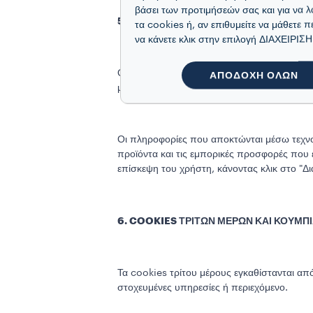
βάσει των προτιμήσεών σας και για να λ
5. ΤΕΧΝΟΛΟΓΙΕΣ ΠΑΡΑΚΟΛΟΥΘΗΣΗΣ (TR
τα cookies ή, αν επιθυμείτε να μάθετε π
να κάνετε κλικ στην επιλογή ΔΙΑΧΕΙΡ
Οι ιστότοποι και οι εφαρμογές μας χρησιμο
ΑΠΟΔΟΧΗ ΟΛΩΝ
μας επιτρέπουν να κατανοήσουμε ποιο περιεχ
Οι πληροφορίες που αποκτώνται μέσω τεχνο
προϊόντα και τις εμπορικές προσφορές που ε
επίσκεψη του χρήστη, κάνοντας κλικ στο "Δ
6. COOKIES ΤΡΙΤΩΝ ΜΕΡΩΝ ΚΑΙ ΚΟΥΜΠ
Τα cookies τρίτου μέρους εγκαθίστανται απ
στοχευμένες υπηρεσίες ή περιεχόμενο.