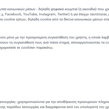
μπιά κοινωνικών μέσων
- δηλαδή ψηφιακά κουμπιά (ή εικονίδια) που χ
π.χ. Facebook, YouTube, Instagram, Twitter) ή για έλεγχο ταυτότητα
ει cookie τρίτων, δηλαδή cookie από τα δίκτυα κοινωνικών μέσων στα
ούν μόνο με την προηγούμενη συγκατάθεση του χρήστη, η οποία λαμβ
σουν τη συγκατάθεσή τους ανά πάσα στιγμή, απενεργοποιώντας τα c
χειριστείτε τα cookies
» παρακάτω.
ειτουργίας: χρησιμοποιούνται για την αποθήκευση προσωρινών πληροφ
μένης περιόδου λειτουργίας και διαγράφονται από τον υπολογιστή του χ