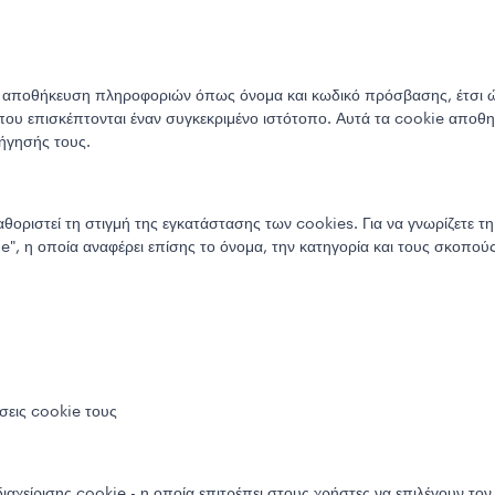
ν αποθήκευση πληροφοριών όπως όνομα και κωδικό πρόσβασης, έτσι ώστ
που επισκέπτονται έναν συγκεκριμένο ιστότοπο. Αυτά τα cookie αποθη
ήγησής τους.
αθοριστεί τη στιγμή της εγκατάστασης των cookies. Για να γνωρίζετε τη
ie", η οποία αναφέρει επίσης το όνομα, την κατηγορία και τους σκοπού
σεις cookie τους
 διαχείρισης cookie - η οποία επιτρέπει στους χρήστες να επιλέγουν 