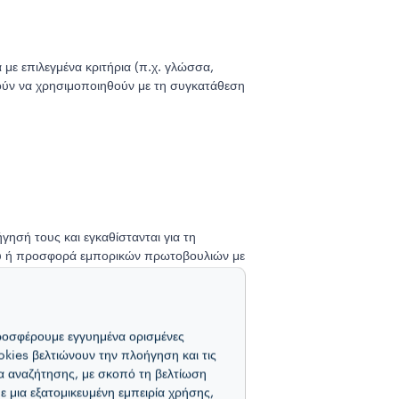
ε επιλεγμένα κριτήρια (π.χ. γλώσσα,
ούν να χρησιμοποιηθούν με τη συγκατάθεση
ησή τους και εγκαθίστανται για τη
νου ή προσφορά εμπορικών πρωτοβουλιών με
προσφέρουμε εγγυημένα ορισμένες
ται μέσω banner, που εμφανίζεται στην
okies βελτιώνουν την πλοήγηση και τις
τα αναζήτησης, με σκοπό τη βελτίωση
 μια εξατομικευμένη εμπειρία χρήσης,