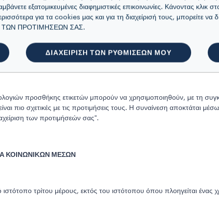
αμβάνετε εξατομικευμένες διαφημιστικές επικοινωνίες. Κάνοντας κλικ στ
ACKING)
ερισσότερα για τα cookies μας και για τη διαχείρισή τους, μπορείτε να 
ΙΣΗ ΤΩΝ ΠΡΟΤΙΜΗΣΕΩΝ ΣΑΣ.
ποιούν επίσης τεχνολογίες παρόμοιες με τα cookies, γνωστές ως τεχνο
ΔΙΑΧΕΙΡΙΣΗ ΤΩΝ ΡΥΘΜΙΣΕΩΝ ΜΟΥ
όμενο φαίνεται πιο ενδιαφέρον για τους χρήστες μας και αν μια συγκε
λογιών προσθήκης ετικετών μπορούν να χρησιμοποιηθούν, με τη συγκα
ίναι πιο σχετικές με τις προτιμήσεις τους. Η συναίνεση αποκτάται μέ
ιαχείριση των προτιμήσεών σας".
ΙΑ ΚΟΙΝΩΝΙΚΩΝ ΜΕΣΩΝ
ό ιστότοπο τρίτου μέρους, εκτός του ιστότοπου όπου πλοηγείται ένας 