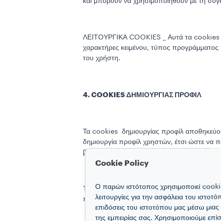
και μπορούν να χρησιμοποιηθούν με τη συγ
ΛΕΙΤΟΥΡΓΙΚΑ COOKIES _ Αυτά τα cookies επ
χαρακτήρες κειμένου, τύπος προγράμματος 
του χρήστη.
4. COOKIES ΔΗΜΙΟΥΡΓΙΑΣ ΠΡΟΦΙΛ
Τα cookies δημιουργίας προφίλ αποθηκεύουν
δημιουργία προφίλ χρηστών, έτσι ώστε να 
βάση τις ενότητες στους ιστότοπούς μας που 
Cookie Policy
Ο παρών ιστότοπος χρησιμοποιεί cookie
Τα cookies δημιουργίας προφίλ μπορούν να
λειτουργίες για την ασφάλεια του ιστοτ
πρώτη επίσκεψη του χρήστη, κάνοντας κλικ 
επιδόσεις του ιστοτόπου μας μέσω μιας
της εμπειρίας σας. Χρησιμοποιούμε επίσ